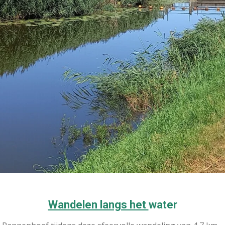
Wandelen langs het
water