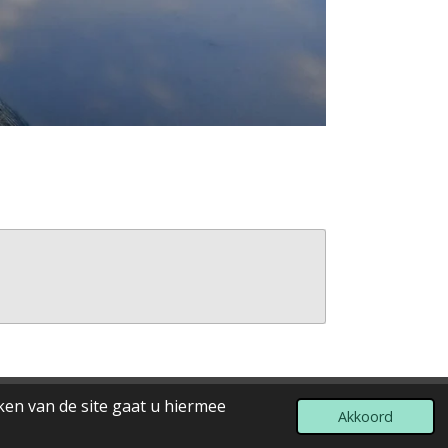
ken van de site gaat u hiermee
Powered by
JouwWeb
Akkoord