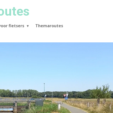
outes
oor fietsers
Themaroutes