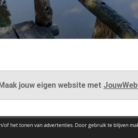
Maak jouw eigen website met
JouwWeb
/of het tonen van advertenties. Door gebruik te blijven ma