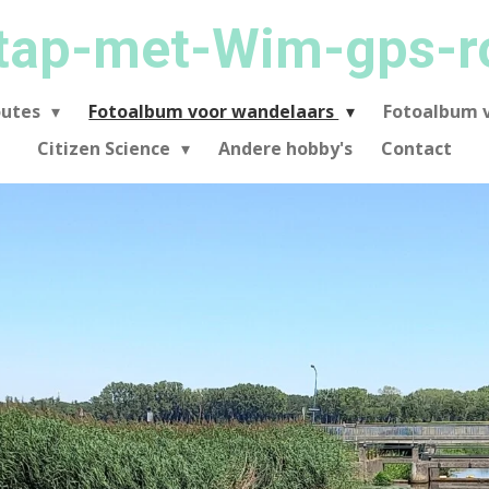
tap-met-Wim-gps-r
outes
Fotoalbum voor wandelaars
Fotoalbum v
Citizen Science
Andere hobby's
Contact