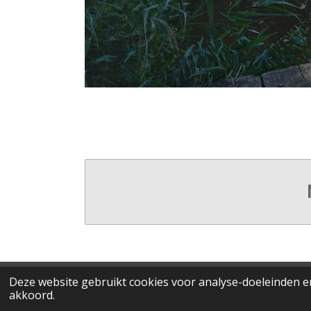
Deze website gebruikt cookies voor analyse-doeleinden en
© 2023 - 2026 Op-stap-met-Wim-gps-routes
akkoord.