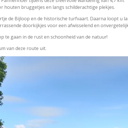
Pannenhoef tijdens deze sfeervolle wandeling van 4,7 km.
er houten bruggetjes en langs schilderachtige plekjes.
rtje de Bijloop en de historische turfvaart. Daarna loopt u l
rassende doorkijkjes voor een afwisselend en onvergetelijk
p te gaan in de rust en schoonheid van de natuur!
bum van deze route uit.