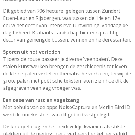
Dit gebied van 706 hectare, gelegen tussen Zundert,
Etten-Leur en Rijsbergen, was tussen de 14e en 17e
eeuw het decor van intensieve turfwinning. Vandaag de
dag beheert Brabants Landschap hier een prachtig
decor van gemengde bossen, vennen en heiderestanten.
Sporen uit het verleden
Tijdens de route passeer je diverse 'veenpalen'. Deze
stalen kunstwerken brengen de geschiedenis tot leven:
de kleine palen vertellen thematische verhalen, terwijl de
grote palen met poëtische teksten laten zien hoe dik de
afgegraven veenlaag vroeger was.
Een oase van rust en vogelzang
Met behulp van de apps NoiseCapture en Merlin Bird ID
werd de unieke sfeer van dit gebied vastgelegd.
De knuppelbrug en het heideveldje kwamen als stilste
plekken uit de meting; hier overheerst enkel het geluid