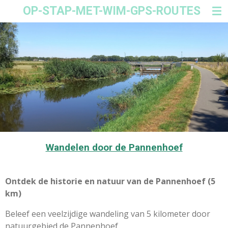
OP-STAP-MET-WIM-GPS-ROUTES
Ga
direct
naar
de
hoofdinhoud
Wandelen door de Pannenhoef
Ontdek de historie en natuur van de Pannenhoef (5
km)
Beleef een veelzijdige wandeling van 5 kilometer door
natuurgebied de Pannenhoef.