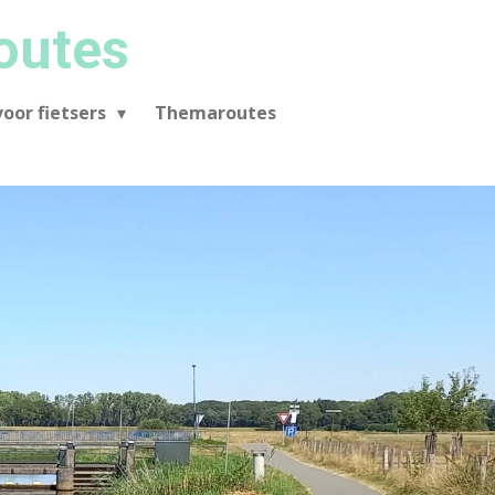
outes
oor fietsers
Themaroutes