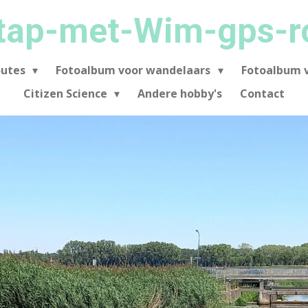
tap-met-Wim-gps-r
outes
Fotoalbum voor wandelaars
Fotoalbum v
Citizen Science
Andere hobby's
Contact