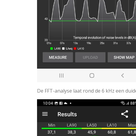
De FFT-analyse laat rond de 6 kHz een duid