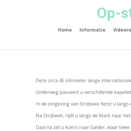
Ga
Op-s
direct
naar
de
Home
Informatie
Videor
hoofdinhoud
Deze circa 45 kilometer lange internationale
Onderweg passeert u verschillende kapelletj
In de omgeving van Strijbeek fietst u langs
Na Strijbeek, rijdt u langs de Mark naar he
Daarna zet u koers naar Galder, waar twee 