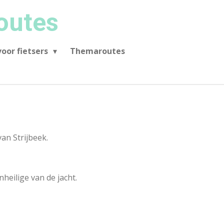
outes
oor fietsers
Themaroutes
van Strijbeek.
heilige van de jacht.