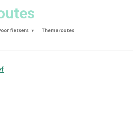
outes
oor fietsers
Themaroutes
ef