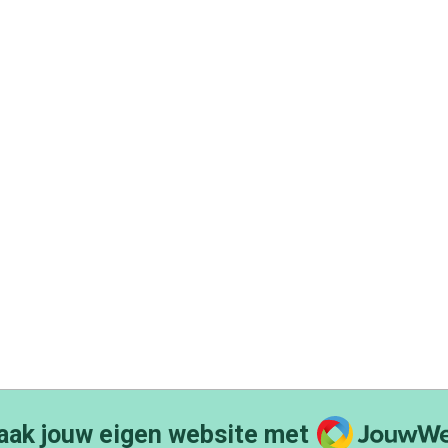
JouwWeb
ak jouw eigen website met