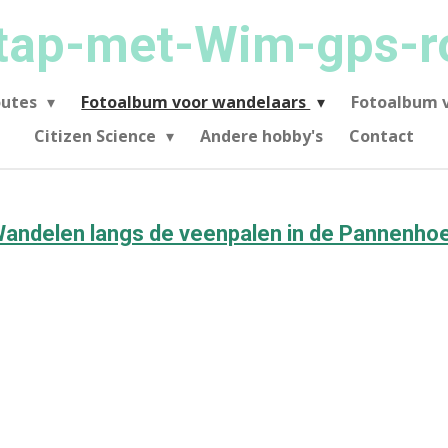
tap-met-Wim-gps-r
outes
Fotoalbum voor wandelaars
Fotoalbum v
Citizen Science
Andere hobby's
Contact
andelen langs de veenpalen in de Pannenho