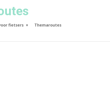
outes
oor fietsers
Themaroutes