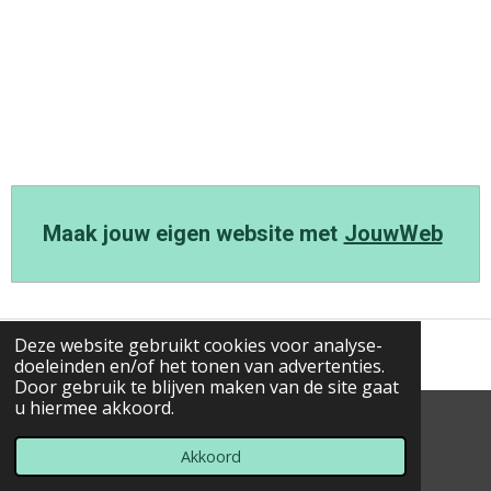
Maak jouw eigen website met
JouwWeb
Deze website gebruikt cookies voor analyse-
doeleinden en/of het tonen van advertenties.
Door gebruik te blijven maken van de site gaat
u hiermee akkoord.
© 2023 - 2026 Op-stap-met-Wim-gps-routes
Powered by
JouwWeb
Akkoord