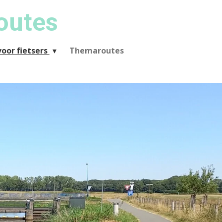
outes
oor fietsers
Themaroutes