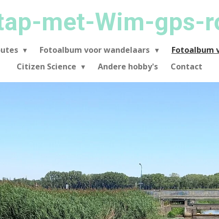
tap-met-Wim-gps-r
outes
Fotoalbum voor wandelaars
Fotoalbum v
Citizen Science
Andere hobby's
Contact