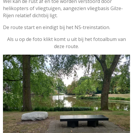
Wel kan de rust af en toe worden verstoord door
helikopters of vliegtuigen, aangezien vliegbasis Gilze-
Rijen relatief dichtbij ligt.
De route start en eindigt bij het NS-treinstation.
Als u op de foto klikt komt u uit bij het fotoalbum van
deze route.