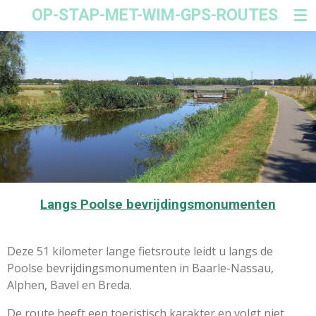
OP-STAP-MET-WIM-GPS-ROUTES
Ga
direct
naar
de
hoofdinhoud
Langs Poolse bevrijdingsmonumenten
Deze 51 kilometer lange fietsroute leidt u langs de
Poolse bevrijdingsmonumenten in Baarle-Nassau,
Alphen, Bavel en Breda.
De route heeft een toeristisch karakter en volgt niet