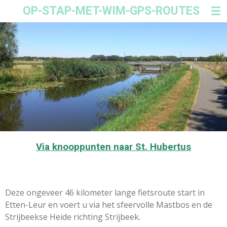
OP-STAP-MET-WIM-GPS-ROUTES
Ga
direct
naar
de
hoofdinhoud
Via knooppunten naar St. Hubertus
Deze ongeveer 46 kilometer lange fietsroute start in
Etten-Leur en voert u via het sfeervolle Mastbos en de
Strijbeekse Heide richting Strijbeek.