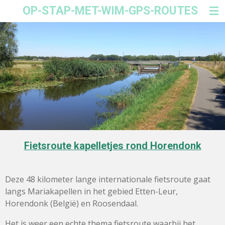
OP-STAP-MET-WIM-GPS-ROUTES
Ga
direct
naar
de
hoofdinhoud
Fietsroute kapelletjes rond Horendonk
Deze 48 kilometer lange internationale fietsroute gaat
langs Mariakapellen in het gebied Etten-Leur,
Horendonk (België) en Roosendaal.
Het is weer een echte thema fietsroute waarbij het