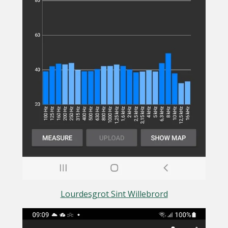
Lourdesgrot Sint Willebrord