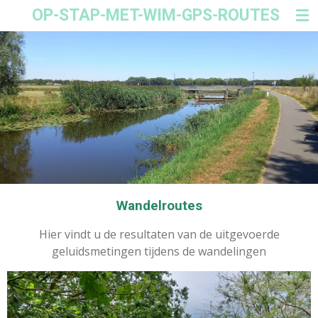
OP-STAP-MET-WIM-GPS-ROUTES
Ga
direct
naar
de
hoofdinhoud
Wandelroutes
Hier vindt u de resultaten van de uitgevoerde
geluidsmetingen tijdens de wandelingen