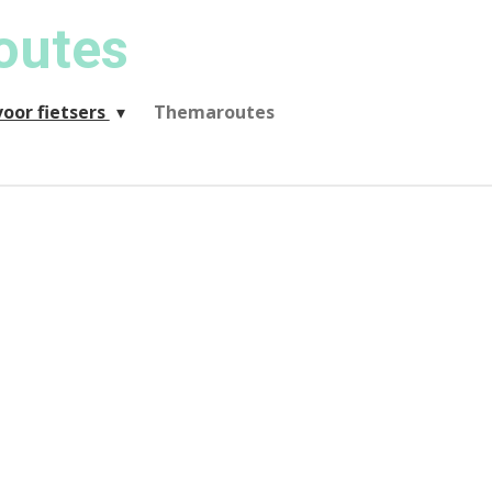
outes
oor fietsers
Themaroutes