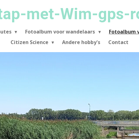
tap-met-Wim-gps-r
outes
Fotoalbum voor wandelaars
Fotoalbum v
Citizen Science
Andere hobby's
Contact