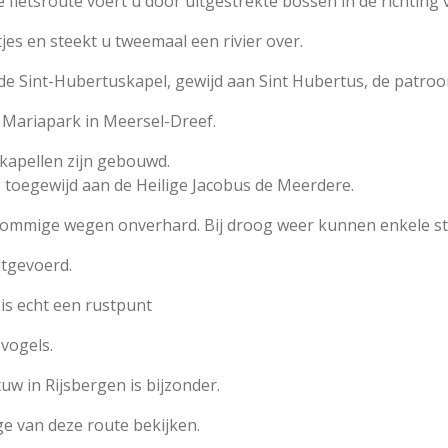
 fietsroute voert u door uitgestrekte bossen in de richting 
es en steekt u tweemaal een rivier over.
 de Sint-Hubertuskapel, gewijd aan Sint Hubertus, de patroon
t Mariapark in Meersel-Dreef.
kapellen zijn gebouwd.
, toegewijd aan de Heilige Jacobus de Meerdere.
n sommige wegen onverhard. Bij droog weer kunnen enkele s
itgevoerd.
 is echt een rustpunt
 vogels.
uw in Rijsbergen is bijzonder.
ge van deze route bekijken.