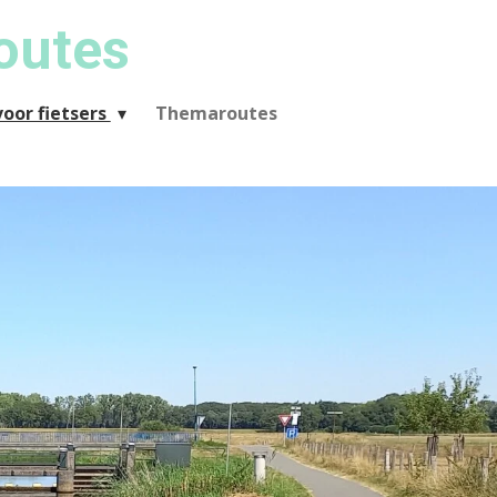
outes
oor fietsers
Themaroutes