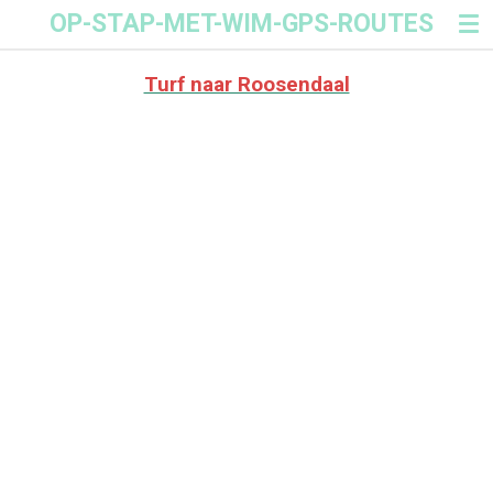
OP-STAP-MET-WIM-GPS-ROUTES
Ga
direct
naar
Turf naar Roosendaal
de
hoofdinhoud