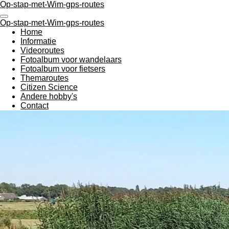
Op-stap-met-Wim-gps-routes
Ga
direct
Op-stap-met-Wim-gps-routes
naar
Home
de
Informatie
hoofdinhoud
Videoroutes
Fotoalbum voor wandelaars
Fotoalbum voor fietsers
Themaroutes
Citizen Science
Andere hobby's
Contact