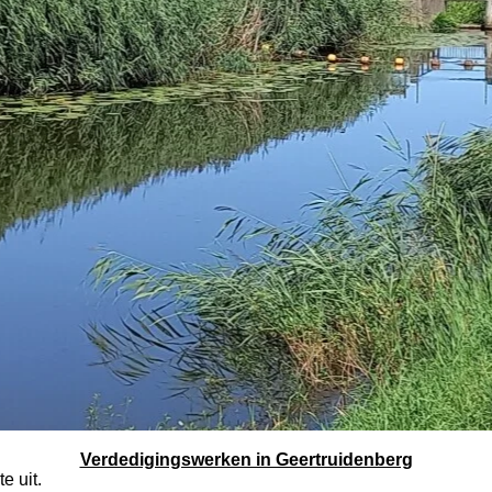
Verdedigingswerken in Geertruidenberg
e uit.