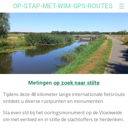
OP-STAP-MET-WIM-GPS-ROUTES
Ga
direct
naar
de
hoofdinhoud
Metingen
op zoek naar stilte
Tijdens deze 48 kilometer lange internationale fietsroute
ontdekt u diverse rustpunten en monumenten.
Sta even stil bij het oorlogsmonument op de Vloeiweide
om met eerbied en in stilte de slachtoffers te herdenken.