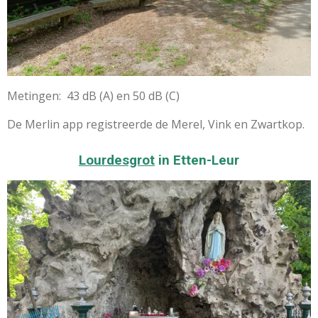
Metingen: 43 dB (A) en 50 dB (C)
De Merlin app registreerde de Merel, Vink en Zwartkop.
Lourdesgrot
in Etten-Leur