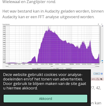
Wielewaal en Zanglijster rond.
Het wav bestand kan in Audacity geladen worden, binnen
Audacity kan er een FFT analyse uitgevoerd worden.
Deze website gebruikt cookies voor analyse-
doeleinden en/of het tonen van advertenties.
Door gebruik te blijven maken van de site gaat
Als we de FFT grafiek bekijken dan zien we de 17, 27, 42,
u hiermee akkoord.
57, 77, 87, 107 en 152 Hz er boven uitspringen.
Akkoord
Er zit een duidelijk relatie in de frequenties, de bron kan