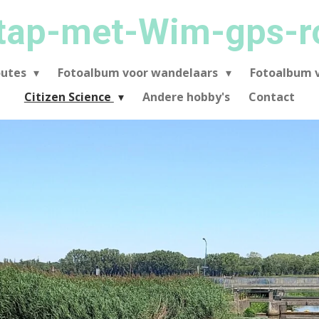
tap-met-Wim-gps-r
outes
Fotoalbum voor wandelaars
Fotoalbum v
Citizen Science
Andere hobby's
Contact