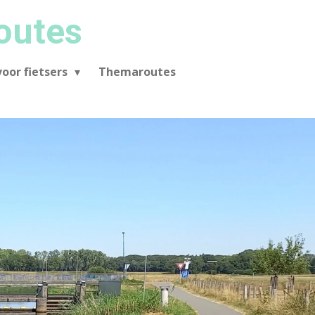
outes
oor fietsers
Themaroutes