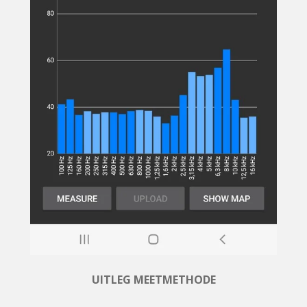
UITLEG MEETMETHODE