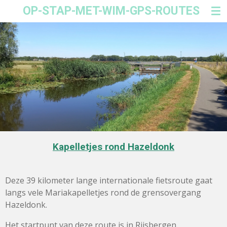
OP-STAP-MET-WIM-GPS-ROUTES
Ga
direct
naar
de
hoofdinhoud
Kapelletjes rond Hazeldonk
Deze 39 kilometer lange internationale fietsroute gaat
langs vele Mariakapelletjes rond de grensovergang
Hazeldonk.
Het startpunt van deze route is in Rijsbergen.