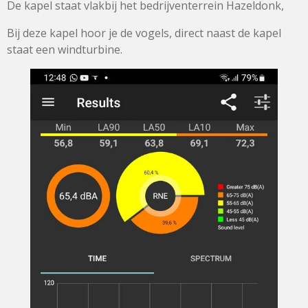
De kapel staat vlakbij het bedrijventerrein Hazeldonk,
Bij deze kapel hoor je de vogels, direct naast de kapel
staat een windturbine.